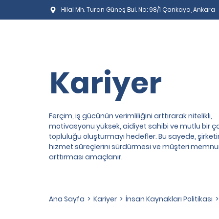
Hilal Mh. Turan Güneş Bul. No: 98/1 Çankaya, Ankara
Kariyer
Ferçim, iş gücünün verimliliğini arttırarak nitelikli,
motivasyonu yüksek, aidiyet sahibi ve mutlu bir ç
topluluğu oluşturmayı hedefler. Bu sayede, şirketin 
hizmet süreçlerini sürdürmesi ve müşteri memnun
arttırması amaçlanır.
Ana Sayfa
>
Kariyer
>
İnsan Kaynakları Politikası