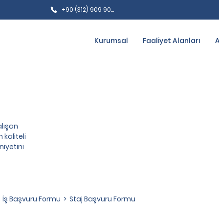
+90 (312) 909 9090
Kurumsal
Faaliyet Alanları
alışan
kaliteli
iyetini
>
İş Başvuru Formu
>
Staj Başvuru Formu