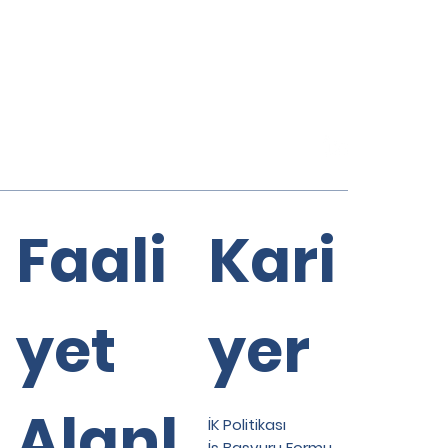
Faali
Kari
yet
yer
Alanl
İK Politikası
İş Başvuru Formu